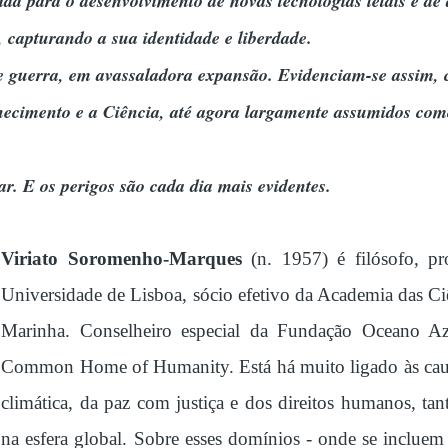
ada para o desenvolvimento de novas tecnologias letais e de
, capturando a sua identidade e liberdade.
 guerra, em avassaladora expansão. Evidenciam-se assim, ca
hecimento e a Ciência, até agora largamente assumidos como
r. E os perigos são cada dia mais evidentes.
Viriato Soromenho-Marques
(n. 1957) é filósofo, pro
Universidade de Lisboa, sócio efetivo da Academia das C
Marinha. Conselheiro especial da Fundação Oceano 
Common Home of Humanity. Está há muito ligado às causa
climática, da paz com justiça e dos direitos humanos, t
na esfera global. Sobre esses domínios - onde se incluem