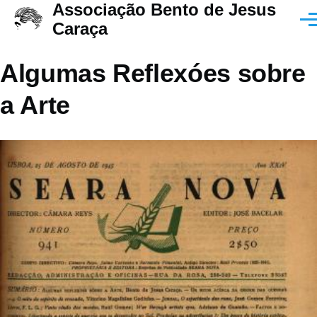
Associação Bento de Jesus
Passar para o conteúdo principal
Men
Caraça
Algumas Reflexóes sobre
a Arte