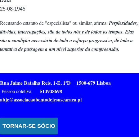
Data
25-08-1945
Recusando estatuto de "especialista" ou similar, afirma:
Perplexidades,
dúvidas, interrogações, são de todos nós e de todos os tempos. Elas
são a condição necessária de todo o esforço progressivo, de toda a
tentativa de passagem a um nível superior da compreensão.
Rua Jaime Batalha Reis, 1-E, 1ºD 1500-679 Lisboa
514948698
Pessoa coletiva
abjc@associacaobentodejesuscaraca.pt
TORNAR-SE SÓCIO