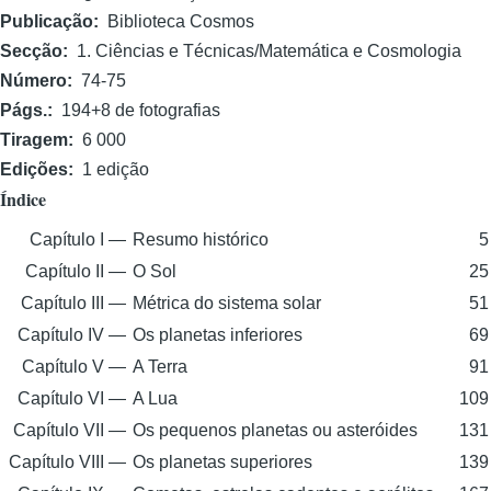
Publicação
Biblioteca Cosmos
Secção
1. Ciências e Técnicas/Matemática e Cosmologia
Número
74-75
Págs.
194+8 de fotografias
Tiragem
6 000
Edições
1 edição
Índice
Capítulo I —
Resumo histórico
5
Capítulo II —
O Sol
25
Capítulo III —
Métrica do sistema solar
51
Capítulo IV —
Os planetas inferiores
69
Capítulo V —
A Terra
91
Capítulo VI —
A Lua
109
Capítulo VII —
Os pequenos planetas ou asteróides
131
Capítulo VIII —
Os planetas superiores
139