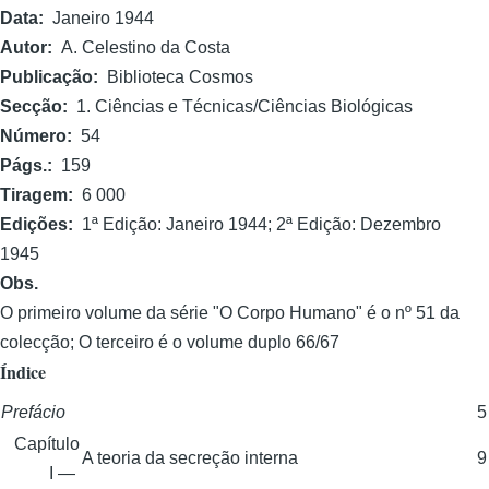
Data
Janeiro 1944
Autor
A. Celestino da Costa
Publicação
Biblioteca Cosmos
Secção
1. Ciências e Técnicas/Ciências Biológicas
Número
54
Págs.
159
Tiragem
6 000
Edições
1ª Edição: Janeiro 1944; 2ª Edição: Dezembro
1945
Obs.
O primeiro volume da série "O Corpo Humano" é o nº 51 da
colecção; O terceiro é o volume duplo 66/67
Índice
Prefácio
5
Capítulo
A teoria da secreção interna
9
I —