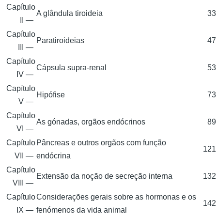
Capítulo
A glândula tiroideia
33
II —
Capítulo
Paratiroideias
47
III —
Capítulo
Cápsula supra-renal
53
IV —
Capítulo
Hipófise
73
V —
Capítulo
As gónadas, orgãos endócrinos
89
VI —
Capítulo
Pâncreas e outros orgãos com função
121
VII —
endócrina
Capítulo
Extensão da noção de secreção interna
132
VIII —
Capítulo
Considerações gerais sobre as hormonas e os
142
IX —
fenómenos da vida animal