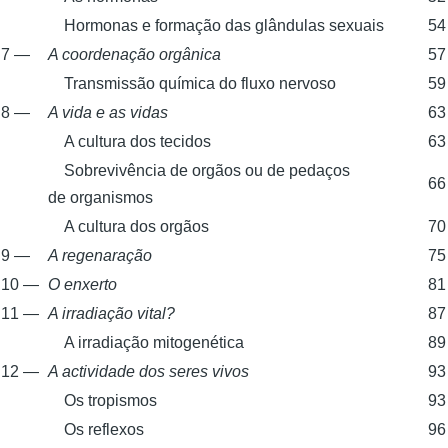
Hormonas e formação das glândulas sexuais
54
7 —
A coordenação orgânica
57
Transmissão química do fluxo nervoso
59
8 —
A vida e as vidas
63
A cultura dos tecidos
63
Sobrevivência de orgãos ou de pedaços
66
de organismos
A cultura dos orgãos
70
9 —
A regenaração
75
10 —
O enxerto
81
11 —
A irradiação vital?
87
A irradiação mitogenética
89
12 —
A actividade dos seres vivos
93
Os tropismos
93
Os reflexos
96