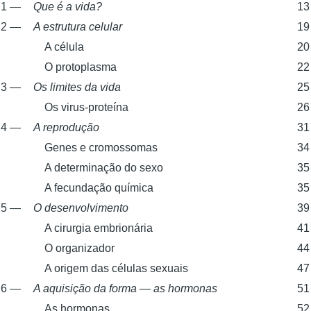
1 —
Que é a vida?
13
2 —
A estrutura celular
19
A célula
20
O protoplasma
22
3 —
Os limites da vida
25
Os virus-proteína
26
4 —
A reprodução
31
Genes e cromossomas
34
A determinação do sexo
35
A fecundação química
35
5 —
O desenvolvimento
39
A cirurgia embrionária
41
O organizador
44
A origem das células sexuais
47
6 —
A aquisição da forma — as hormonas
51
As hormonas
52