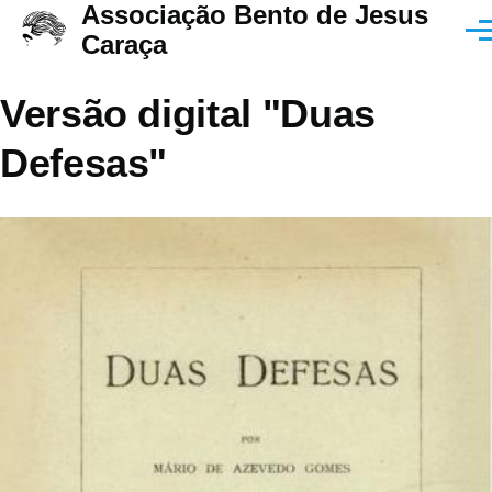
Associação Bento de Jesus
Passar para o conteúdo principal
Men
Caraça
Versão digital "Duas
Defesas"