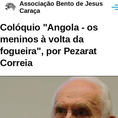
Associação Bento de Jesus
Passar para o conteúdo principal
Men
Caraça
Colóquio "Angola - os
meninos à volta da
fogueira", por Pezarat
Correia