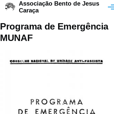
Associação Bento de Jesus
Passar para o conteúdo principal
Men
Caraça
Programa de Emergência
MUNAF