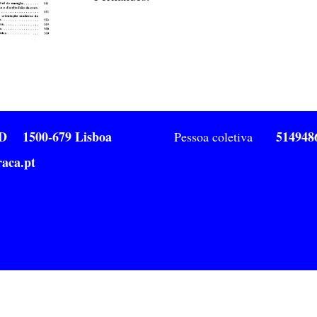
1ºD 1500-679 Lisboa
514948
Pessoa coletiva
aca.pt