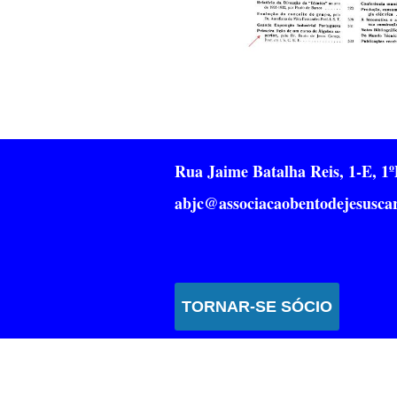
Rua Jaime Batalha Reis, 1-E, 
abjc@associacaobentodejesuscar
TORNAR-SE SÓCIO