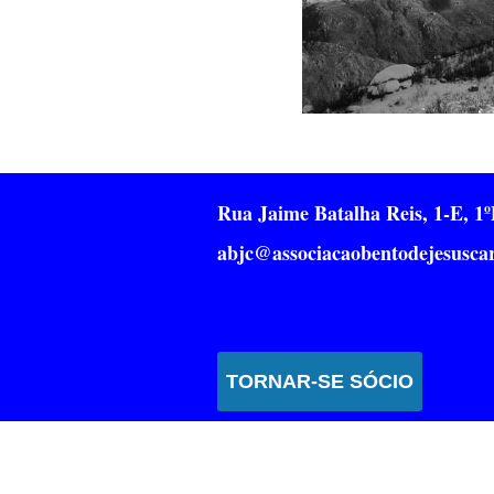
Rua Jaime Batalha Reis, 1-E, 
abjc@associacaobentodejesuscar
TORNAR-SE SÓCIO