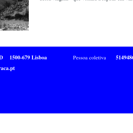
1ºD 1500-679 Lisboa
514948
Pessoa coletiva
aca.pt